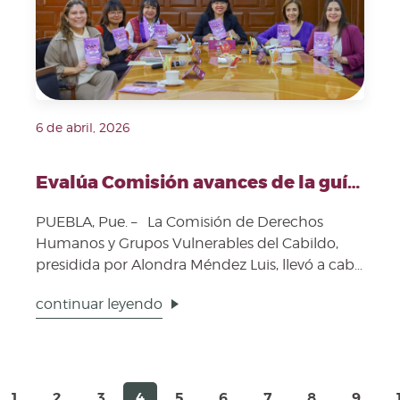
6 de abril, 2026
Evalúa Comisión avances de la guía "Derecho a Saber"
PUEBLA, Pue. – La Comisión de Derechos
Humanos y Grupos Vulnerables del Cabildo,
presidida por Alondra Méndez Luis, llevó a cabo
una sesión o...
continuar leyendo
1
2
3
4
5
6
7
8
9