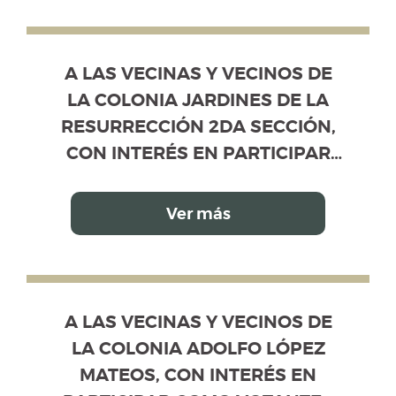
DIRECTIVA DE VECINOS
A LAS VECINAS Y VECINOS DE LA COL
Información disponible de la convocatoria. Use la 
A LAS VECINAS Y VECINOS DE
LA COLONIA JARDINES DE LA
RESURRECCIÓN 2DA SECCIÓN,
CON INTERÉS EN PARTICIPAR
COMO VOTANTES Y/O COMO
CANDIDATOS PROPIETARIOS Y
Ver más
SUPLENTES, EN EL PROCESO DE
ELECCIÓN DE LA MESA
DIRECTIVA DE VECINOS
A LAS VECINAS Y VECINOS DE LA COL
Información disponible de la convocatoria. Use la 
A LAS VECINAS Y VECINOS DE
LA COLONIA ADOLFO LÓPEZ
MATEOS, CON INTERÉS EN