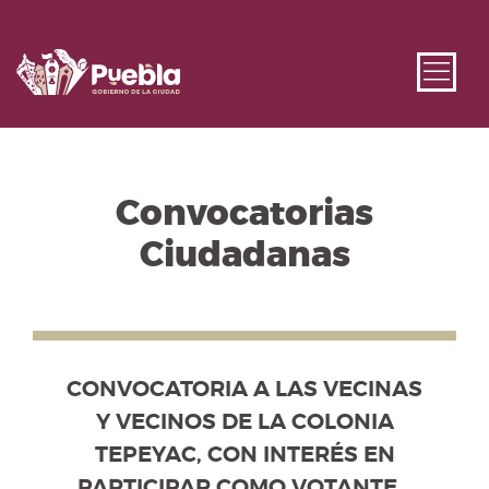
Convocatorias
Ciudadanas
Se muestra el listado de convocatorias disponibles. Us
CONVOCATORIA A LAS VECINAS Y VEC
CONVOCATORIA A LAS VECINAS Y VECINOS DE LA 
CONVOCATORIA A LAS VECINAS
Y VECINOS DE LA COLONIA
TEPEYAC, CON INTERÉS EN
PARTICIPAR COMO VOTANTES