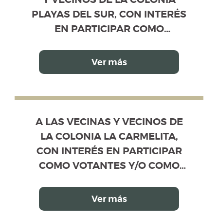
PLAYAS DEL SUR, CON INTERÉS
EN PARTICIPAR COMO
VOTANTES Y/O COMO
CANDIDATOS PROPIETARIOS Y
Ver más
SUPLENTES, EN EL PROCESO DE
ELECCIÓN DE LA MESA
DIRECTIVA DE VECINOS
A LAS VECINAS Y VECINOS DE LA COL
Información disponible de la convocatoria. Use la 
A LAS VECINAS Y VECINOS DE
LA COLONIA LA CARMELITA,
CON INTERÉS EN PARTICIPAR
COMO VOTANTES Y/O COMO
CANDIDATOS PROPIETARIOS Y
SUPLENTES, EN EL PROCESO DE
Ver más
ELECCIÓN DE LA MESA