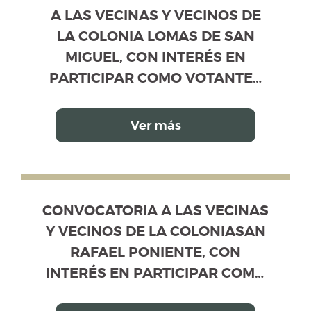
A LAS VECINAS Y VECINOS DE LA COL
Información disponible de la convocatoria. Use la 
A LAS VECINAS Y VECINOS DE
LA COLONIA LOMAS DE SAN
MIGUEL, CON INTERÉS EN
PARTICIPAR COMO VOTANTES
Y/O COMO CANDIDATOS
PROPIETARIOS Y SUPLENTES,
Ver más
EN EL PROCESO DE ELECCIÓN
DE LA MESA DIRECTIVA DE
VECINOS
CONVOCATORIA A LAS VECINAS Y VEC
CONVOCATORIA A LAS VECINAS Y VECINOS DE LA 
CONVOCATORIA A LAS VECINAS
Y VECINOS DE LA COLONIASAN
RAFAEL PONIENTE, CON
INTERÉS EN PARTICIPAR COMO
VOTANTES Y/O COMO